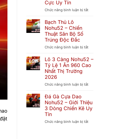
Cực Uy Tín
Số
Hỏng,
Chức năng bình luận bị tắt
ở
Nhận
Xổ
Thưởng
Số
Bạch Thủ Lô
Khủng
Miền
Nohu52 – Chiến
Nam
Thuật Săn Bộ Số
Nohu52
Trúng Độc Đắc
–
Điểm
Chức năng bình luận bị tắt
ở
Quay
Bạch
Thưởng
Thủ
Lô 3 Càng Nohu52 –
21
Lô
Tỷ Lệ 1 Ăn 960 Cao
Đài
Nohu52
Nhất Thị Trường
Cực
–
2026
Uy
Chiến
Tín
Thuật
Chức năng bình luận bị tắt
ở
Săn
Lô
Bộ
3
Đá Gà Cựa Dao
Số
Càng
Nohu52 – Giới Thiệu
Trúng
Nohu52
3 Dòng Chiến Kê Uy
hao
Độc
–
Tín
Đắc
Tỷ
 đặt
Lệ
Chức năng bình luận bị tắt
ở
1
Đá
Ăn
Gà
960
Cựa