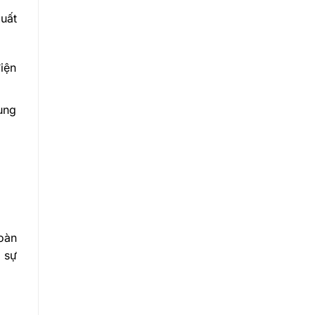
uất
iện
ung
oàn
p sự