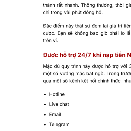
thành rất nhanh. Thông thường, thời g
chỉ trong vài phút đồng hồ.
Đặc điểm này thật sự đem lại giá trị ti
cược. Bạn sẽ không bao giờ phải lo lắn
trên ví.
Được hỗ trợ 24/7 khi nạp tiền
Mặc dù quy trình này được hỗ trợ với 3
một số vướng mắc bất ngờ. Trong trườn
qua một số kênh kết nối chính thức, như
Hotline
Live chat
Email
Telegram