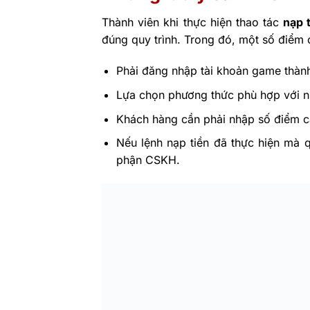
Thành viên khi thực hiện thao tác
nạp 
đúng quy trình. Trong đó, một số điểm 
Phải đăng nhập tài khoản game thành
Lựa chọn phương thức phù hợp với nh
Khách hàng cần phải nhập số điểm c
Nếu lệnh nạp tiền đã thực hiện mà 
phận CSKH.