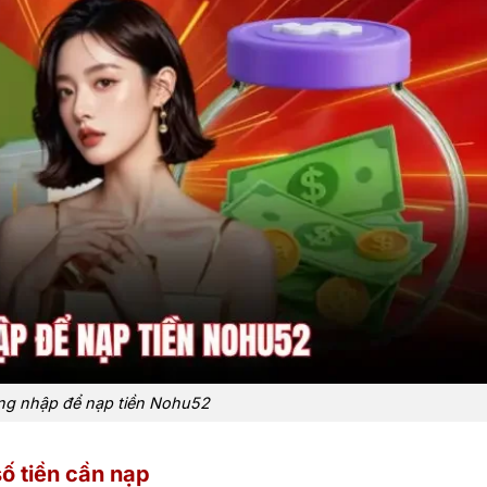
ng nhập để nạp tiền Nohu52
ố tiền cần nạp