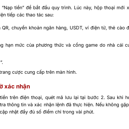
“Nạp tiền” để bắt đầu quy trình. Lúc này, hộp thoại mới x
ện tiếp các thao tác sau:
 QR, chuyển khoản ngân hàng, USDT, ví điện tử, thẻ cào đ
ong hạn mức của phương thức và cổng game do nhà cái c
”.
trang cược cung cấp trên màn hình.
hờ xác nhận
ền trên điện thoại, quét mã lưu lại tại bước 2. Sau khi h
 tra thông tin và xác nhận lệnh đã thực hiện. Nếu không gặ
 cập nhật đầy đủ số điểm chỉ trong vài phút.