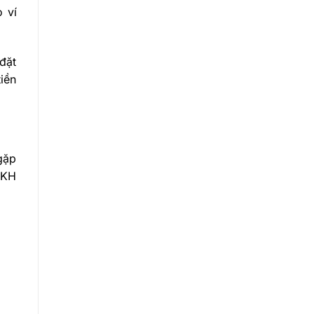
 ví
 đặt
iền
gặp
SKH