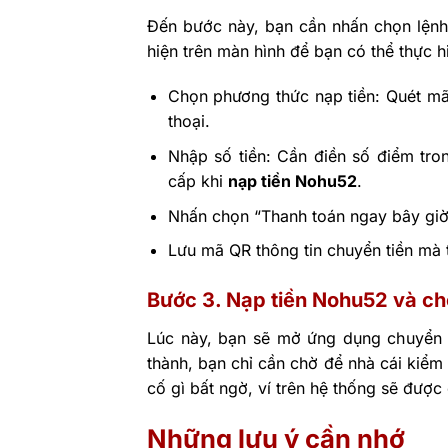
Đến bước này, bạn cần nhấn chọn lệnh 
hiện trên màn hình để bạn có thể thực hi
Chọn phương thức nạp tiền: Quét mã
thoại.
Nhập số tiền: Cần điền số điểm tr
cấp khi
nạp tiền Nohu52
.
Nhấn chọn “Thanh toán ngay bây giờ
Lưu mã QR thông tin chuyển tiền mà 
Bước 3. Nạp tiền Nohu52 và c
Lúc này, bạn sẽ mở ứng dụng chuyển ti
thành, bạn chỉ cần chờ để nhà cái kiểm
cố gì bất ngờ, ví trên hệ thống sẽ được
Những lưu ý cần nhớ