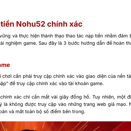
 tiền Nohu52 chính xác
ững và thực hiện thành thạo thao tác nạp tiền nhằm đảm 
 trải nghiệm game. Sau đây là 3 bước hướng dẫn để hoàn th
game
i chơi cần phải truy cập chính xác vào giao diện của nền t
ập” để truy cập chính xác vào tài khoản game.
 chính xác chỉ cần mất vài giây đồng hồ. Tuy nhiên, một đ
 ý là không được truy cập vào những trang web giả mạo. 
oản và mất toàn bộ số điểm bên trong.