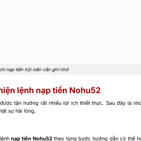
khi nạp tiền hội niên cần ghi nhớ
 hiện lệnh nạp tiền Nohu52
 được tận hưởng rất nhiều lợi ích thiết thực. Sau đây là n
hật sự hài lòng.
 lệnh
nạp tiền Nohu52
theo từng bước hướng dẫn có thể h