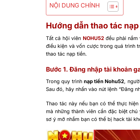
NỘI DUNG CHÍNH
Hướng dẫn thao tác nạp
Tất cả hội viên
NOHU52
đều phải nắm v
điều kiện và vốn cược trong quá trình
thao tác nạp tiền.
Bước 1. Đăng nhập tài khoản 
Trong quy trình
nạp tiền Nohu52
, ngườ
Sau đó, hãy nhấn vào nút lệnh “Đăng nh
Thao tác này nếu bạn có thể thực hiện
mà những thành viên cần đặc biệt chú
sơ ý mở nhầm bạn có thể bị hack tài kh