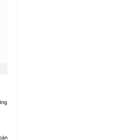
hững
oàn