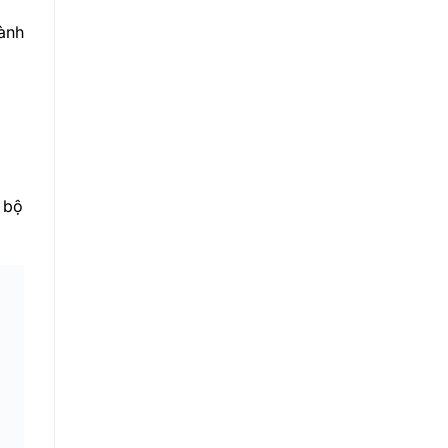
ành
 bộ